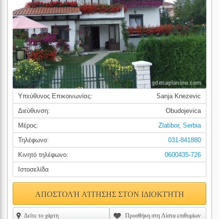
Υπεύθυνος Επικοινωνίας:
Sanja Knezevic
Διεύθυνση:
Obudojevica
Μέρος:
Zlatibor
,
Serbia
Τηλέφωνο:
031-841880
Κινητό τηλέφωνο:
0600435-726
Ιστοσελίδα
ΑΠΟΣΤΟΛΉ ΑΊΤΗΣΗΣ ΣΤΟΝ ΙΔΙΟΚΤΉΤΗ
Δείτε το χάρτη
Προσθήκη στη Λίστα επιθυμίων