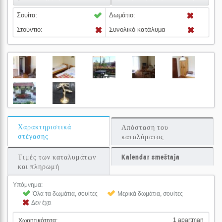
Σουίτα:
Δωμάτιο:
Στούντιο:
Συνολικό κατάλυμα
Χαρακτηριστικά
Απόσταση του
στέγασης
καταλύματος
Τιμές των καταλυμάτων
Kalendar smeštaja
και πληρωμή
Υπόμνημα:
Όλα τα δωμάτια, σουίτες
Μερικά δωμάτια, σουίτες
Δεν έχει
1 apartman
Χωρητικότητα: