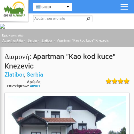
GREEK
Βρίσκεστε εδώ:
Αρχική σελίδα
Serbia
Zlatibor
Apartman "Kao kod kuce" Knezevic
Διαμονή: Apartman "Kao kod kuce"
Knezevic
Zlatibor
,
Serbia
Αριθμός
επισκέψεων:
48901