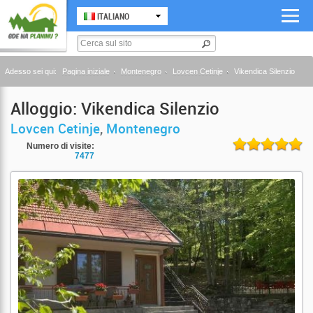
ITALIANO
Adesso sei qui:
Pagina iniziale
Montenegro
Lovcen Cetinje
Vikendica Silenzio
Alloggio: Vikendica Silenzio
Lovcen Cetinje
,
Montenegro
Numero di visite:
7477