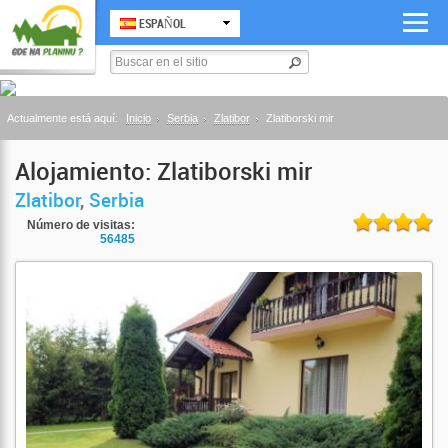
ESPAÑOL
Actualmente está aquí:
Inicio
Serbia
Zlatibor
Zlatiborski mir
Alojamiento: Zlatiborski mir
Zlatibor
,
Serbia
Número de visitas:
56485