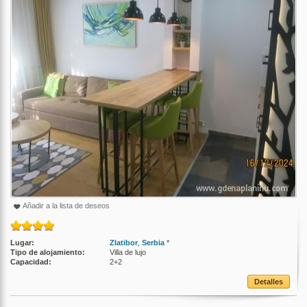
Añadir a la lista de deseos
Lugar:
Zlatibor
,
Serbia
*
Tipo de alojamiento:
Villa de lujo
Capacidad:
2+2
Detalles