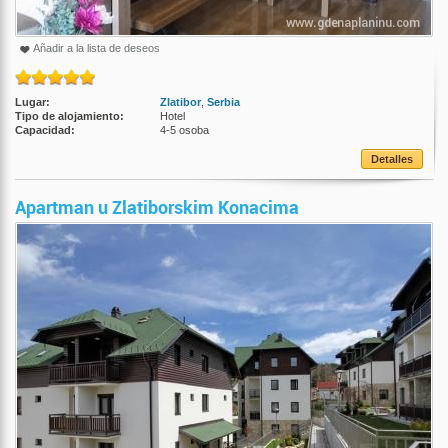
Añadir a la lista de deseos
Lugar:
Zlatibor
,
Serbia
Tipo de alojamiento:
Hotel
Capacidad:
4-5 osoba
Detalles
Apartman u Zlatiborskim Konacima