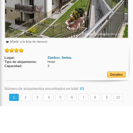
Añadir a la lista de deseos
Lugar:
Zlatibor
,
Serbia
Tipo de alojamiento:
Hotel
Capacidad:
3
Detalles
Número de alojamientos encontrados en total:
93
1
2
3
4
5
6
7
8
9
10