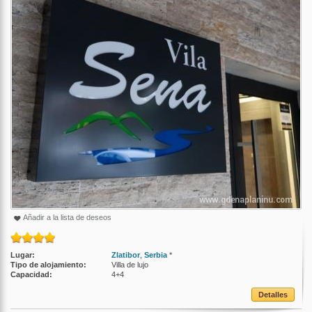
Añadir a la lista de deseos
Lugar:
Zlatibor
,
Serbia
*
Tipo de alojamiento:
Villa de lujo
Capacidad:
4+4
Detalles