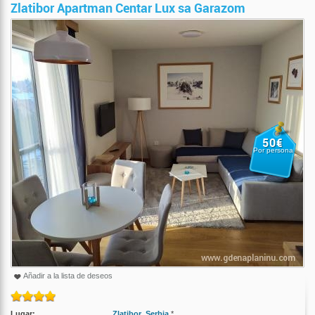
Zlatibor Apartman Centar Lux sa Garazom
50€
Por persona
Añadir a la lista de deseos
Lugar:
Zlatibor
,
Serbia
*