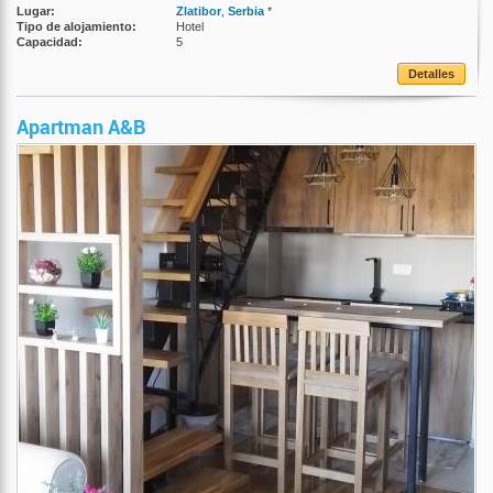
Lugar:
Zlatibor
,
Serbia
*
Tipo de alojamiento:
Hotel
Capacidad:
5
Detalles
Apartman A&B