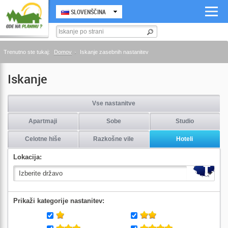
SLOVENŠČINA
Trenutno ste tukaj:
Domov
Iskanje zasebnih nastanitev
Iskanje
Vse nastanitve
Apartmaji
Sobe
Studio
Celotne hiše
Razkošne vile
Hoteli
Lokacija:
Prikaži kategorije nastanitev: