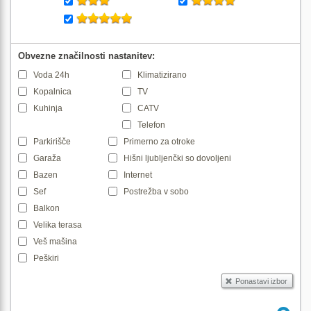
Obvezne značilnosti nastanitev:
Voda 24h
Klimatizirano
Kopalnica
TV
Kuhinja
CATV
Telefon
Parkirišče
Primerno za otroke
Garaža
Hišni ljubljenčki so dovoljeni
Bazen
Internet
Sef
Postrežba v sobo
Balkon
Velika terasa
Veš mašina
Peškiri