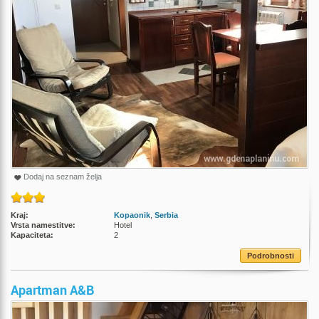
Dodaj na seznam želja
Kraj:
Kopaonik
,
Serbia
Vrsta namestitve:
Hotel
Kapaciteta:
2
Podrobnosti
Apartman A&B