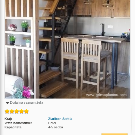
Dodaj na seznam želja
Kraj:
Zlatibor
,
Serbia
Vrsta namestitve:
Hotel
Kapaciteta:
4-5 osoba