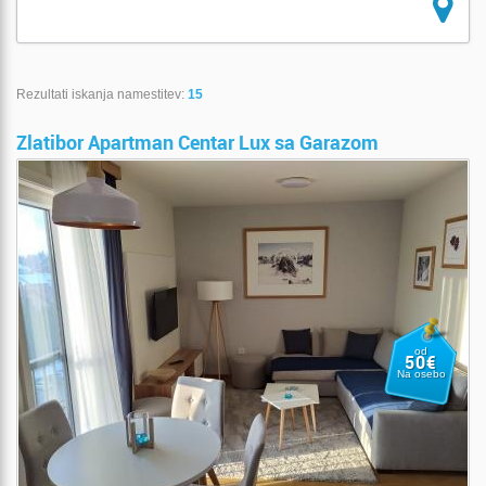
Rezultati iskanja namestitev:
15
Zlatibor Apartman Centar Lux sa Garazom
od
50€
Na osebo