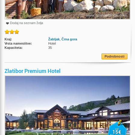
Dodaj na seznam želja
Kraj:
Žabljak
,
Črna gora
Vrsta namestitve:
Hotel
Kapaciteta:
35
Podrobnosti
Zlatibor Premium Hotel
od
15€