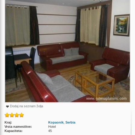
Dodaj na seznam želja
Kraj:
Kopaonik
,
Serbia
Vrsta namestitve:
Hotel
Kapaciteta:
45