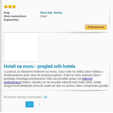
Kraj:
Novi Sad
,
Serbia
Vrsta namestitve:
Hotel
Kapaciteta:
Podrobnosti
Hoteli na moru - pregled svih hotela
U potrazi za idealnim hotelom na moru, naici cete na veliki izbor hotela u
destinacijama koje Vam mi preporucujemo. Kako bi Vam olaksali izbor i
pretragu smestaja predlazemo Vam da posetite jedan od
internet
pretrazivaca
hotela. Ukoliko se ne mozete odluciti koji hotel uzeti, imate
mogucnost detaljnije prouciti svaki od njih uz pomoc slika i preporuka gostiju.
Rezultati iskanja namestitev:
15
1
2