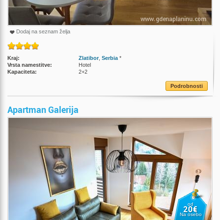
Dodaj na seznam želja
Kraj:
Zlatibor
,
Serbia
*
Vrsta namestitve:
Hotel
Kapaciteta:
2+2
Podrobnosti
Apartman Galerija
od
20€
Na osebo