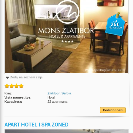
od
25€
Na osebo
Dodaj na seznam želja
Kraj:
Zlatibor
,
Serbia
Vrsta namestitve:
Hotel
Kapaciteta:
22 apartmana
Podrobnosti
APART HOTEL I SPA ZONED