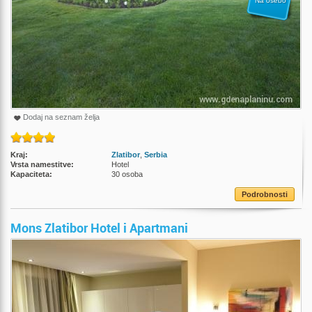
Na osebo
Dodaj na seznam želja
Kraj:
Zlatibor
,
Serbia
Vrsta namestitve:
Hotel
Kapaciteta:
30 osoba
Podrobnosti
Mons Zlatibor Hotel i Apartmani