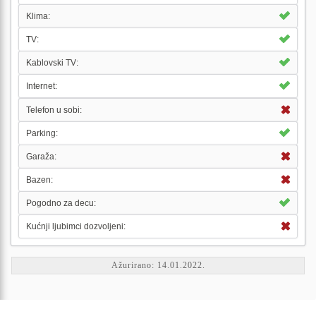
Klima:
TV:
Kablovski TV:
Internet:
Telefon u sobi:
Parking:
Garaža:
Bazen:
Pogodno za decu:
Kućnji ljubimci dozvoljeni:
Ažurirano: 14.01.2022.