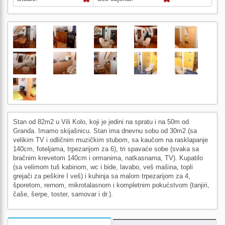
Stan od 82m2 u Vili Kolo, koji je jedini na spratu i na 50m od
Granda. Imamo skijašnicu. Stan ima dnevnu sobu od 30m2 (sa
velikim TV i odličnim muzičkim stubom, sa kaučom na rasklapanje
140cm, foteljama, trpezarijom za 6), tri spavaće sobe (svaka sa
bračnim krevetom 140cm i ormanima, natkasnama, TV). Kupatilo
(sa velimom tuš kabinom, wc i bide, lavabo, veš mašina, topli
grejači za peškire I veš) i kuhinja sa malom trpezarijom za 4,
šporetom, rernom, mikrotalasnom i kompletnim pokućstvom (tanjiri,
čaše, šerpe, toster, samovar i dr.).