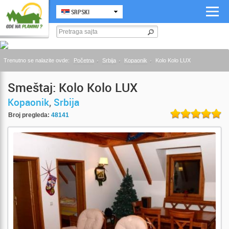
SRPSKI
Trenutno se nalazite ovde:
Početna
Srbija
Kopaonik
Kolo Kolo LUX
Smeštaj: Kolo Kolo LUX
Kopaonik
,
Srbija
Broj pregleda:
48141