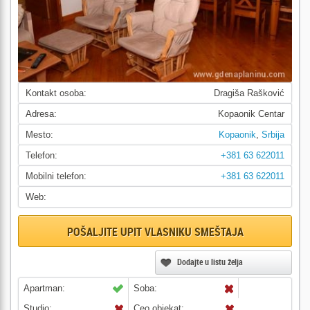
Kontakt osoba:
Dragiša Rašković
Adresa:
Kopaonik Centar
Mesto:
Kopaonik
,
Srbija
Telefon:
+381 63 622011
Mobilni telefon:
+381 63 622011
Web:
POŠALJITE UPIT VLASNIKU SMEŠTAJA
Dodajte u listu želja
Apartman:
Soba:
Studio:
Ceo objekat: