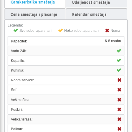
Karakteristike smeštaja
Udaljenost smeštaja
Cene smeštaja i plaćanje
Kalendar smeštaja
Legenda:
Sve sobe, apartmani
Neke sobe, apartmani
Nema
6-8 osoba
Kapacitet:
Voda 24h:
Kupatilo:
Kuhinja:
Room service:
Sef:
Veš mašina:
Peškiri:
Velika terasa:
Balkon: