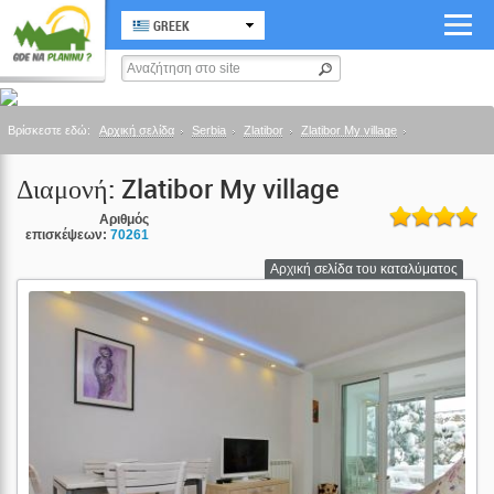
GREEK
Βρίσκεστε εδώ:
Αρχική σελίδα
Serbia
Zlatibor
Zlatibor My village
Διαμονή: Zlatibor My village
Αριθμός
επισκέψεων:
70261
Αρχική σελίδα του καταλύματος