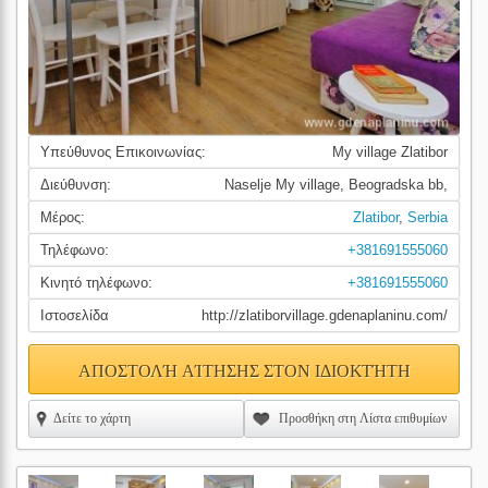
Υπεύθυνος Επικοινωνίας:
My village Zlatibor
Διεύθυνση:
Naselje My village, Beogradska bb,
Μέρος:
Zlatibor
,
Serbia
Τηλέφωνο:
+381691555060
Κινητό τηλέφωνο:
+381691555060
Ιστοσελίδα
http://zlatiborvillage.gdenaplaninu.com/
ΑΠΟΣΤΟΛΉ ΑΊΤΗΣΗΣ ΣΤΟΝ ΙΔΙΟΚΤΉΤΗ
Δείτε το χάρτη
Προσθήκη στη Λίστα επιθυμίων