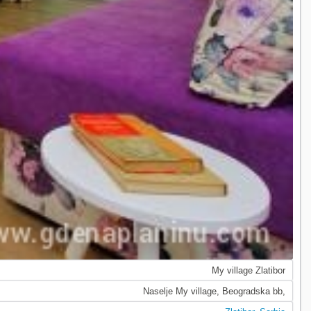
My village Zlatibor
Naselje My village, Beogradska bb,