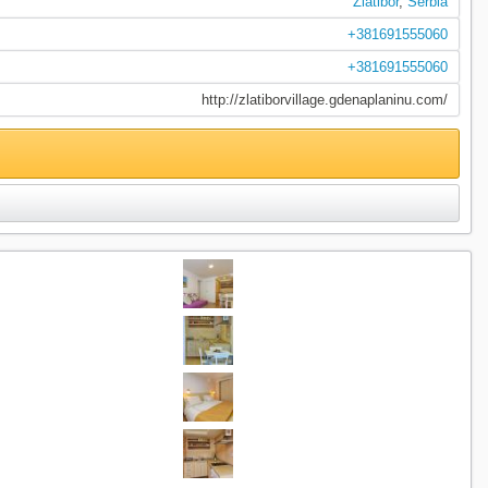
Zlatibor
,
Serbia
+381691555060
+381691555060
http://zlatiborvillage.gdenaplaninu.com/