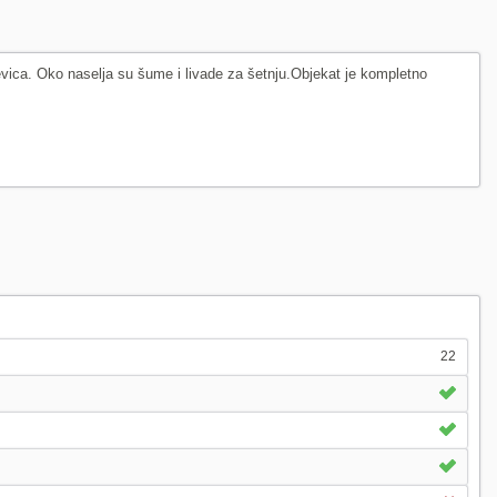
evica. Oko naselja su šume i livade za šetnju.Objekat je kompletno
22