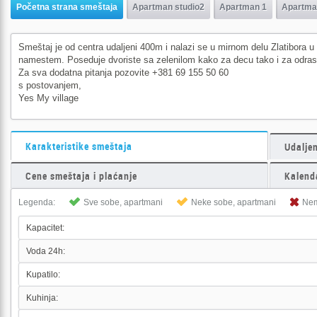
Početna strana smeštaja
Apartman studio2
Apartman 1
Apartma
Smeštaj je od centra udaljeni 400m i nalazi se u mirnom delu Zlatibora 
namestem. Poseduje dvoriste sa zelenilom kako za decu tako i za odras
Za sva dodatna pitanja pozovite +381 69 155 50 60
s postovanjem,
Yes My village
Karakteristike smeštaja
Udalje
Cene smeštaja i plaćanje
Kalend
Legenda:
Sve sobe, apartmani
Neke sobe, apartmani
Ne
Kapacitet:
Voda 24h:
Kupatilo:
Kuhinja: