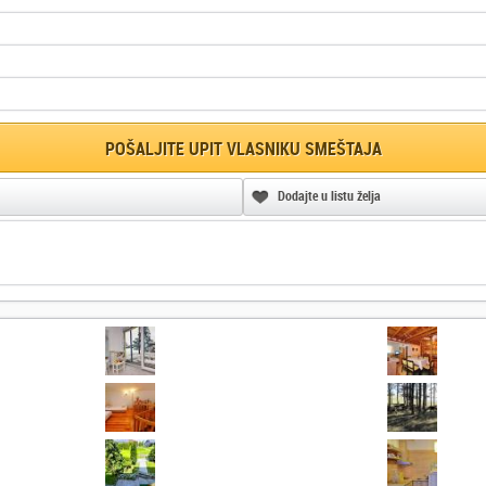
POŠALJITE UPIT VLASNIKU SMEŠTAJA
Dodajte u listu želja