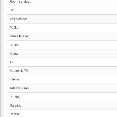
Room service:
Sef:
Veš mašina:
Peškiri:
Velika terasa:
Balkon:
Klima:
TV:
Kablovski TV:
Internet:
Telefon u sobi:
Parking:
Garaža:
Bazen: