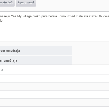
n studio3
Apartman 4
u naselju Yes My village,preko puta hotela Tornik,iznad male ski staze Obudoj
le.
nost smeštaja
ar smeštaja
ma