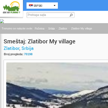
SRPSKI
Trenutno se nalazite ovde:
Početna
Srbija
Zlatibor
Zlatibor My village
Smeštaj: Zlatibor My village
Zlatibor
,
Srbija
Broj pregleda:
70198