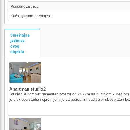
Pogodno za decu:
Kućnji ljubimci dozvoljeni:
Smeštajne
jedinice
ovog
objekta
Apartman studio2
Studio2 je komplet namesten prostor od 24 kvm sa kuhinjom,kupatilom i
je u sklopu studia i opremljena je sa potrebnim sadrzajem.Besplatan bezi