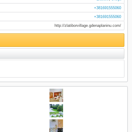
+381691555060
+381691555060
http://zlatiborvillage.gdenaplaninu.com/