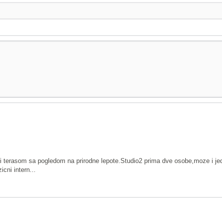
 terasom sa pogledom na prirodne lepote.Studio2 prima dve osobe,moze i jedn
cni intern...